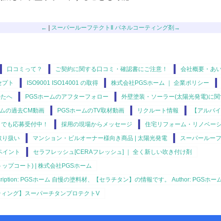
←
|
スーパールーフテクトⅡ パネルコーティング剤→
口コミって？
ご契約に関する口コミ・確認書にご注意！
会社概要・あ
セプト
ISO9001 ISO14001 の取得
株式会社PGSホーム ｜ 企業ポリシー
かたへ
PGSホームのアフターフォロー
外壁塗装・ソーラー(太陽光発電)に
ームの過去CM動画
PGSホームのTV取材動画
リクルート情報
【アルバイ
クでも応募受付中！
採用の現場からメッセージ
住宅リフォーム・リノベー
取り扱い
マンション・ビルオーナー様向き商品 | 太陽光発電
スーパールーフ
ペイント
セラフレッシュ[CERAフレッシュ] ｜ 全く新しい吹き付け剤
プコート) | 株式会社PGSホーム
ription: PGSホーム 自慢の塗料材、【セラチタン】の情報です。 Author: PGSホーム PGS-
ティング】スーパーチタンプロテクトV