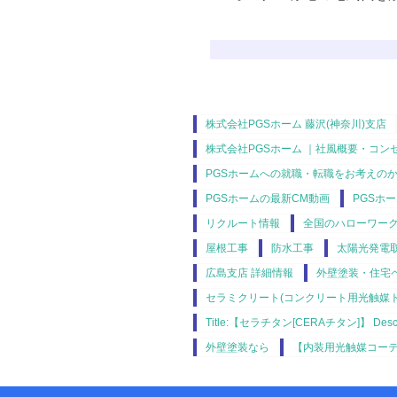
株式会社PGSホーム 藤沢(神奈川)支店
株式会社PGSホーム ｜社風概要・コン
PGSホームへの就職・転職をお考えの
PGSホームの最新CM動画
PGSホ
リクルート情報
全国のハローワー
屋根工事
防水工事
太陽光発電
広島支店 詳細情報
外壁塗装・住宅
セラミクリート(コンクリート用光触媒トッ
Title:【セラチタン[CERAチタン]】 Desc
外壁塗装なら
【内装用光触媒コー