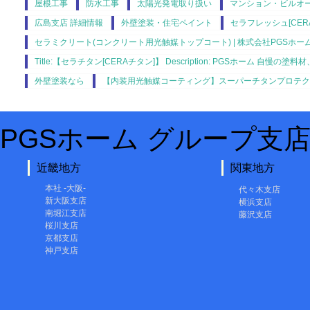
屋根工事
防水工事
太陽光発電取り扱い
マンション・ビルオー
広島支店 詳細情報
外壁塗装・住宅ペイント
セラフレッシュ[CER
セラミクリート(コンクリート用光触媒トップコート) | 株式会社PGSホー
Title:【セラチタン[CERAチタン]】 Description: PGSホーム 自慢の塗料材
外壁塗装なら
【内装用光触媒コーティング】スーパーチタンプロテク
PGSホーム グループ支
近畿地方
関東地方
本社 -大阪-
代々木支店
新大阪支店
横浜支店
南堀江支店
藤沢支店
桜川支店
京都支店
神戸支店